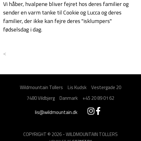
Vi håber, hvalpene bliver fejret hos deres familier og
sender en varm tanke til Cookie og Lucca og deres
familier, der ikke kan fejre deres "isklumpers"
fødselsdag i dag.
<
Wildmountain Tollers
Lis Kudsk
Vestergade 20
7480 Vildbjerg
Danmark
+45 20 89 01 62
lis@wildmountain.dk
COPYRIGHT © 2026 - WILDMOUNTAIN TOLLERS