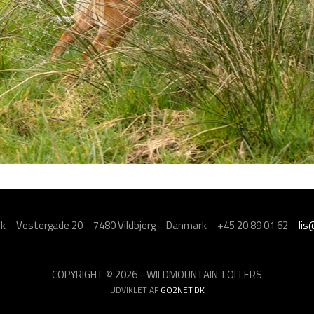
sk
Vestergade 20
7480 Vildbjerg
Danmark
+45 20 89 01 62
lis
COPYRIGHT © 2026 - WILDMOUNTAIN TOLLERS
UDVIKLET AF
GO2NET.DK