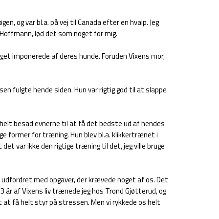
en, og var bl.a. på vej til Canada efter en hvalp. Jeg
Hoffmann, lød det som noget for mig.
 meget imponerede af deres hunde. Foruden Vixens mor,
en fulgte hende siden. Hun var rigtig god til at slappe
 helt besad evnerne til at få det bedste ud af hendes
ge former for træning. Hun blev bl.a. klikkertrænet i
t var ikke den rigtige træning til det, jeg ville bruge
elig udfordret med opgaver, der krævede noget af os. Det
3 år af Vixens liv trænede jeg hos Trond Gjøtterud, og
 at få helt styr på stressen. Men vi rykkede os helt