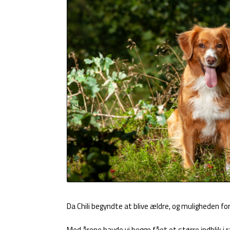
Da Chili begyndte at blive ældre, og muligheden f
Med årene havde vi begge fået et større indblik i ra