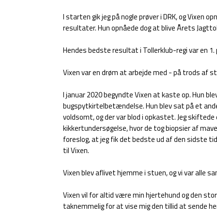
I starten gik jeg på nogle prøver i DRK, og Vixen 
resultater. Hun opnåede dog at blive Årets Jagttol
Hendes bedste resultat i Tollerklub-regi var en 1
Vixen var en drøm at arbejde med - på trods af st
I januar 2020 begyndte Vixen at kaste op. Hun ble
bugspytkirtelbetændelse. Hun blev sat på et andet 
voldsomt, og der var blod i opkastet. Jeg skiftede 
kikkertundersøgelse, hvor de tog biopsier af mave
foreslog, at jeg fik det bedste ud af den sidste ti
til Vixen.
Vixen blev aflivet hjemme i stuen, og vi var alle 
Vixen vil for altid være min hjertehund og den store
taknemmelig for at vise mig den tillid at sende he