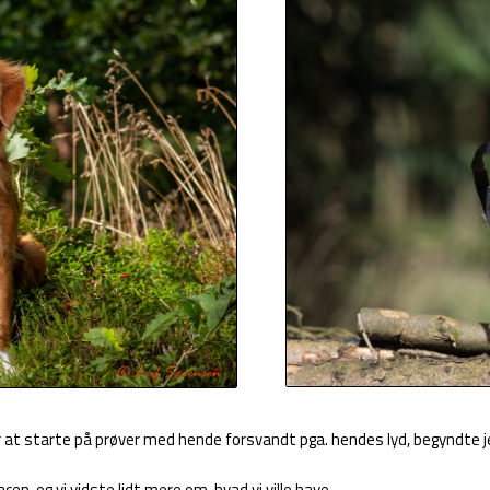
or at starte på prøver med hende forsvandt pga. hendes lyd, begyndte je
cen, og vi vidste lidt mere om, hvad vi ville have.