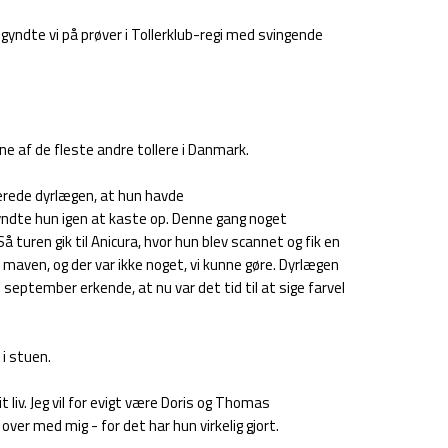
egyndte vi på prøver i Tollerklub-regi med svingende
e af de fleste andre tollere i Danmark.
derede dyrlægen, at hun havde
egyndte hun igen at kaste op. Denne gang noget
 turen gik til Anicura, hvor hun blev scannet og fik en
maven, og der var ikke noget, vi kunne gøre. Dyrlægen
 september erkende, at nu var det tid til at sige farvel
 i stuen.
t liv. Jeg vil for evigt være Doris og Thomas
ver med mig - for det har hun virkelig gjort.