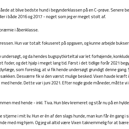
opnåede at blive bedste hund i begynderklassen på en C-prøve. Senere b
ler i både 2016 og 2017 - noget som jeg er meget stolt af.
. præmie i åbenklasse.
ressen. Hun var totalt fokuseret på opgaven, og kunne arbejde buksern
v undersøgt, og da hendes bugspytkirteltal var let forhøjende, konklu
foder, og det hjalp i meget lang tid. Først i det tidlige forår 2021 b
dyrlæge, som foreslog, at vi fik hende undersøgt grundigt denne gang. Så
sækken. Desværre fik vi den værst mulige besked: Vixen havde kræft i 
d med hende. Dette var i juni 2021. Efter nogle gode måneder, måtte vi i
sammen med hende - inkl. Tiva. Hun blev kremeret og står nu på en hylde
 stjerne i mit liv. Hun er én af den slags hunde, man kun får én gang i si
nde med mig hjem. Og jeg vil altid være Vixen taknemmelig for at bære o