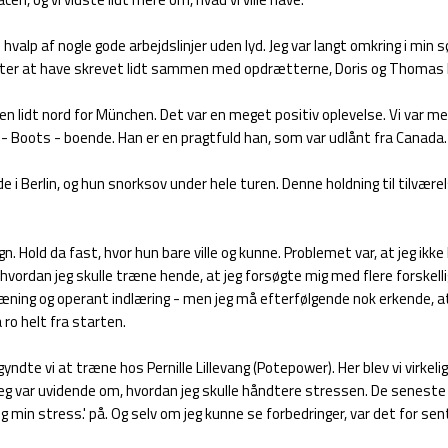
hvalp af nogle gode arbejdslinjer uden lyd. Jeg var langt omkring i min søg
Efter at have skrevet lidt sammen med opdrætterne, Doris og Thomas 
hofen lidt nord for München. Det var en meget positiv oplevelse. Vi var
- Boots - boende. Han er en pragtfuld han, som var udlånt fra Canada.
i Berlin, og hun snorksov under hele turen. Denne holdning til tilværels
Hold da fast, hvor hun bare ville og kunne. Problemet var, at jeg ikke
 hvordan jeg skulle træne hende, at jeg forsøgte mig med flere forskelli
ning og operant indlæring - men jeg må efterfølgende nok erkende, at de
 ro helt fra starten.
egyndte vi at træne hos Pernille Lillevang (Potepower). Her blev vi virk
jeg var uvidende om, hvordan jeg skulle håndtere stressen. De seneste 
min stress.' på. Og selv om jeg kunne se forbedringer, var det for sent