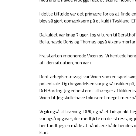
I dette tilfælde var det primære for os at finde en 
blev så gjort opmærksom på et kuld i Tyskland. 
Da kuldet var knap 7 uger, tog vi turen til Gerst
Bella, havde Doris og Thomas også Vixens morfar 
Fra starten imponerede Vixen os. Vi hentede hende 
af i den situation, hun var i.
Rent arbejdsmæssigt var Vixen som en sportsvogn. 
potentiale. Og i begyndelsen var jeg så usikker på,
DcH Bording. Jeg er bestemt tilhænger af klikkertræ
Vixen til. Jeg skulle have fokuseret meget mere på
Vi gik også til træning i DRK, og på et tidspunkt b
var også opgaver, der medførte en del stress, og 
her fandt jeg en måde at håndtere både hendes og 
klart.