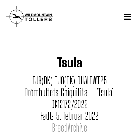
Tsula
TJB(DK) TJO(DK) DUALTWT25
Drömhultets Chiquitita – ”Tsula”
DK12172/2022
Født: 5. februar 2022
BreedArchive