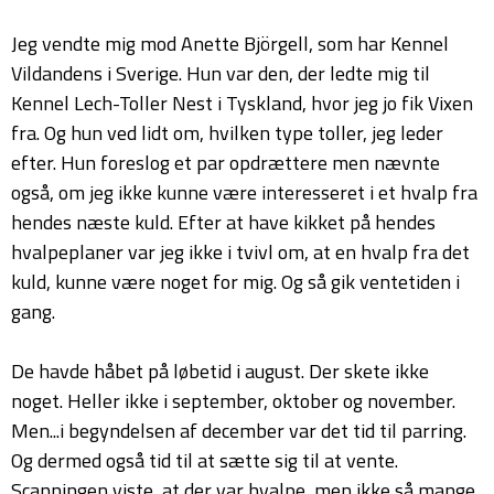
Jeg vendte mig mod Anette Björgell, som har Kennel
Vildandens i Sverige. Hun var den, der ledte mig til
Kennel Lech-Toller Nest i Tyskland, hvor jeg jo fik Vixen
fra. Og hun ved lidt om, hvilken type toller, jeg leder
efter. Hun foreslog et par opdrættere men nævnte
også, om jeg ikke kunne være interesseret i et hvalp fra
hendes næste kuld. Efter at have kikket på hendes
hvalpeplaner var jeg ikke i tvivl om, at en hvalp fra det
kuld, kunne være noget for mig. Og så gik ventetiden i
gang.
De havde håbet på løbetid i august. Der skete ikke
noget. Heller ikke i september, oktober og november.
Men...i begyndelsen af december var det tid til parring.
Og dermed også tid til at sætte sig til at vente.
Scanningen viste, at der var hvalpe, men ikke så mange.