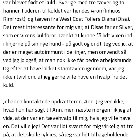
var blevet født et kuld i Sverige med tre tæver og to
hanner. Faderen til kuldet var hendes Aron (Inlicios
Rimfrost), og tæven fra West Cost Tollers Diana (Disa).
Det mest interessante for mig var, at Disas far er Silver,
som er Vixens kuldbror. Tænkt at kunne få lidt Vixen ind
i linjerne på sin nye hund - på godt og ondt. Jeg ved jo, at
der er meget autoimmunt i de linjer, men omvendt så
ved jeg jo også, at man nok ikke får bedre arbejdshunde.
Og efter at have kikket stamtavlen igennem, var jeg
ikke i tvivl om, at jeg gerne ville have en hvalp fra det
kuld.
Johanna kontaktede opdrætteren, Ann. Jeg ved ikke,
hvad hun har sagt til Ann, men næste morgen fik jeg at
vide, at der var en tævehvalp til mig, hvis jeg ville have
en. Det ville jeg! Det var lidt svært for mig virkelig at tro
på, at det skulle lykkes, så jeg var lidt tilbageholdende