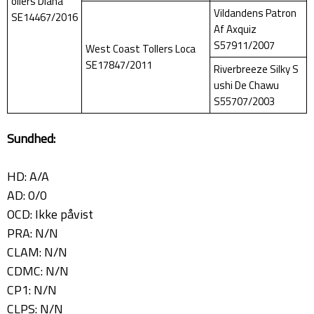
ollers Diana
Vildandens Patron
SE14467/2016
Af Axquiz
S57911/2007
West Coast Tollers Loca
SE17847/2011
Riverbreeze Silky S
ushi De Chawu
S55707/2003
Sundhed:
HD: A/A
AD: 0/0
OCD: Ikke påvist
PRA: N/N
CLAM: N/N
CDMC: N/N
CP1: N/N
CLPS: N/N