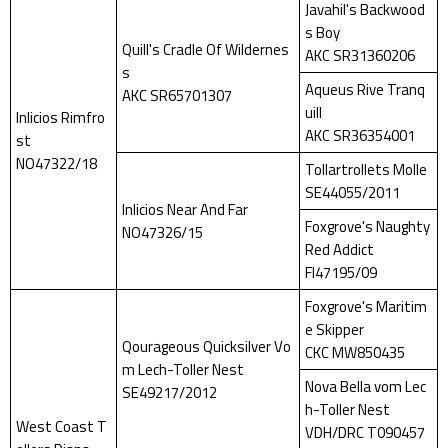
Javahil's Backwood
s Boy
Quill's Cradle Of Wildernes
AKC SR31360206
s
Aqueus Rive Tranq
AKC SR65701307
uill
Inlicios Rimfro
AKC SR36354001
st
NO47322/18
Tollartrollets Molle
SE44055/2011
Inlicios Near And Far
Foxgrove's Naughty
NO47326/15
Red Addict
FI47195/09
Foxgrove's Maritim
e Skipper
Qourageous Quicksilver Vo
CKC MW850435
m Lech-Toller Nest
Nova Bella vom Lec
SE49217/2012
h-Toller Nest
West Coast T
VDH/DRC T090457