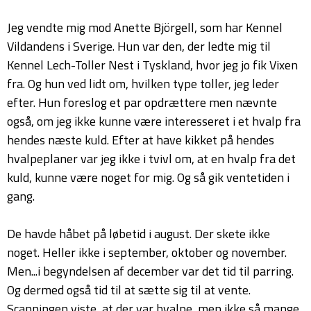
Jeg vendte mig mod Anette Björgell, som har Kennel
Vildandens i Sverige. Hun var den, der ledte mig til
Kennel Lech-Toller Nest i Tyskland, hvor jeg jo fik Vixen
fra. Og hun ved lidt om, hvilken type toller, jeg leder
efter. Hun foreslog et par opdrættere men nævnte
også, om jeg ikke kunne være interesseret i et hvalp fra
hendes næste kuld. Efter at have kikket på hendes
hvalpeplaner var jeg ikke i tvivl om, at en hvalp fra det
kuld, kunne være noget for mig. Og så gik ventetiden i
gang.
De havde håbet på løbetid i august. Der skete ikke
noget. Heller ikke i september, oktober og november.
Men...i begyndelsen af december var det tid til parring.
Og dermed også tid til at sætte sig til at vente.
Scanningen viste, at der var hvalpe, men ikke så mange.