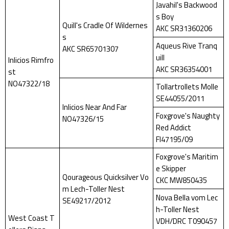
Javahil's Backwood
s Boy
Quill's Cradle Of Wildernes
AKC SR31360206
s
Aqueus Rive Tranq
AKC SR65701307
uill
Inlicios Rimfro
AKC SR36354001
st
NO47322/18
Tollartrollets Molle
SE44055/2011
Inlicios Near And Far
Foxgrove's Naughty
NO47326/15
Red Addict
FI47195/09
Foxgrove's Maritim
e Skipper
Qourageous Quicksilver Vo
CKC MW850435
m Lech-Toller Nest
Nova Bella vom Lec
SE49217/2012
h-Toller Nest
West Coast T
VDH/DRC T090457