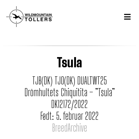
Tsula
TJB(DK) TJO(DK) DUALTWT25
Drömhultets Chiquitita – ”Tsula”
DK12172/2022
Født: 5. februar 2022
BreedArchive