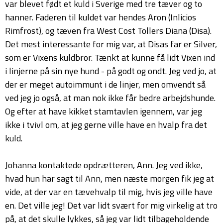
var blevet født et kuld i Sverige med tre tæver og to
hanner. Faderen til kuldet var hendes Aron (Inlicios
Rimfrost), og tæven fra West Cost Tollers Diana (Disa).
Det mest interessante for mig var, at Disas far er Silver,
som er Vixens kuldbror. Tænkt at kunne få lidt Vixen ind
i linjerne på sin nye hund - på godt og ondt. Jeg ved jo, at
der er meget autoimmunt i de linjer, men omvendt så
ved jeg jo også, at man nok ikke får bedre arbejdshunde.
Og efter at have kikket stamtavlen igennem, var jeg
ikke i tvivl om, at jeg gerne ville have en hvalp fra det
kuld.
Johanna kontaktede opdrætteren, Ann. Jeg ved ikke,
hvad hun har sagt til Ann, men næste morgen fik jeg at
vide, at der var en tævehvalp til mig, hvis jeg ville have
en. Det ville jeg! Det var lidt svært for mig virkelig at tro
på, at det skulle lykkes, så jeg var lidt tilbageholdende