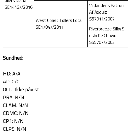
ollers Diana
Vildandens Patron
SE14467/2016
Af Axquiz
S57911/2007
West Coast Tollers Loca
SE17847/2011
Riverbreeze Silky S
ushi De Chawu
S55707/2003
Sundhed:
HD: A/A
AD: 0/0
OCD: Ikke påvist
PRA: N/N
CLAM: N/N
CDMC: N/N
CP1: N/N
CLPS: N/N